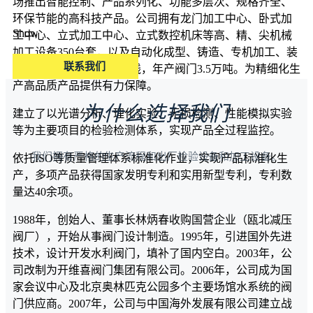
场推出智能控制、产品系列化、功能多层次、规格齐全、
环保节能的高科技产品。公司拥有龙门加工中心、卧式加
Show
工中心、立式加工中心、立式数控机床等高、精、尖机械
加工设备350台套，以及自动化成型、铸造、专机加工、装
联系我们
配、涂装5条自动化生产线，年产阀门3.5万吨。为精细化生
产高品质产品提供有力保障。
为什么选择我们
建立了以光谱分析、理化实验、无损检测、性能模拟实验
等为主要项目的检验检测体系，实现产品全过程监控。
我们拥有严格的生产流程和出厂检验设备和加工设备。
依托ISO等质量管理体系标准化作业，实现产品标准化生
产，多项产品获得国家发明专利和实用新型专利，专利数
量达40余项。
1988年，创始人、董事长林炳春收购国营企业（瓯北减压
阀厂），开始从事阀门设计制造。1995年，引进国外先进
技术，设计开发水利阀门，填补了国内空白。2003年，公
司改制为开维喜阀门集团有限公司。2006年，公司成为国
家会议中心及北京奥林匹克公园多个主要场馆水系统的阀
门供应商。2007年，公司与中国海外发展有限公司建立战