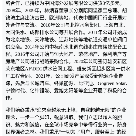
略合作，已持续为中国海外发展有限公司供货3亿多元。
2008年、2009年，林炳春董事长分别陪同温家宝总理、胡
锦涛主席出访古巴、欧洲等地，代表中国阀门行业开展对
外合作与交流。 2010年公司与北控水务集团、上海市北、
大同供水、成都排水公司等开展合作。2011年公司开始成
为北京地铁、天津地铁、江苏地铁等地轨道交通单位阀门
供应商。2014年公司中标南水北调东线枣庄市续建配套工
程。2016年公司开始与恒大地产、荣盛地产、保利地产等
房地产公司进行战略采购合作。2020年公司签订雄安新区
荣东地区AF\DEG供水管网工程、雄安新区起步区第一供水
厂工程合同。 2021年，公司研发产品深受新能源企业青
睐，先后与长城汽车、蜂巢能源、比亚迪、Gogreen Solar、
宁德时代、亿纬锂能、爱旭太阳能等企业开展了积极的合
作。
我们始终秉承“追求卓越永无止境，自我超越无限”的企业
理念，一步一个脚印，锐意进取。我们立志以超人的胆
识、魅力和诚信，在全球市场竞争中争得行业第一，跻身
世界强者之林。我们秉承“一切为了用户，服务至上”的经