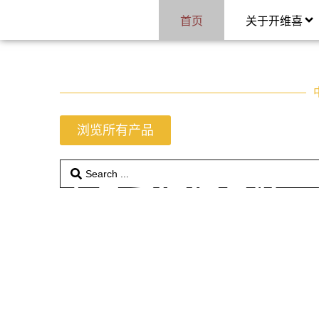
首页
关于开维喜
浏览所有产品
高品质阀门品牌，
我们是一家专业的阀门制造商，
拥有30多年的阀门制造经验。
主要产品包括：蝶阀、球阀、闸阀、