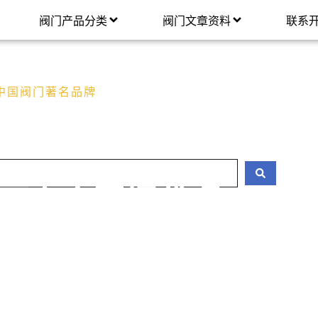
阀门产品分类
阀门文章资料
联系
中国阀门著名品牌
面向全国招代理
水力控制阀、螺纹阀门等。