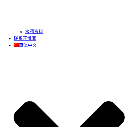
水阀资料
联系开维喜
简体中文