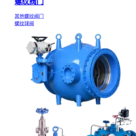
螺纹阀门
其他螺纹阀门
螺纹球阀