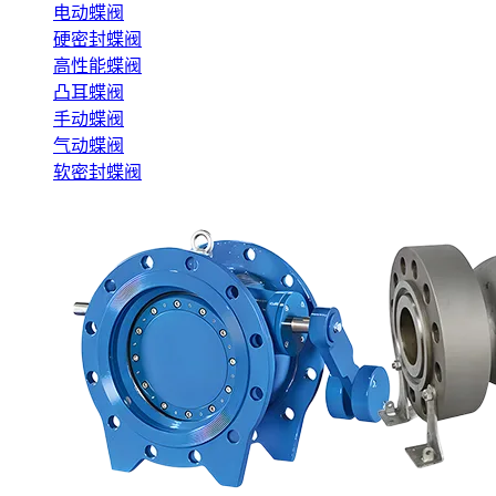
电动蝶阀
硬密封蝶阀
高性能蝶阀
凸耳蝶阀
手动蝶阀
气动蝶阀
软密封蝶阀