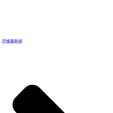
开维喜新闻