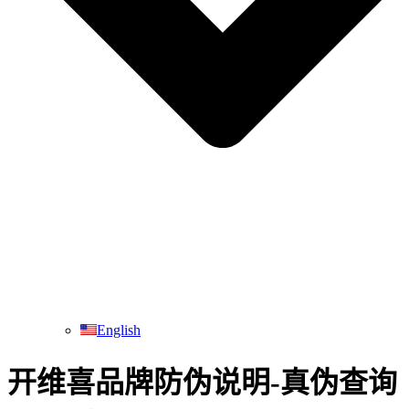
English
开维喜品牌防伪说明-真伪查询