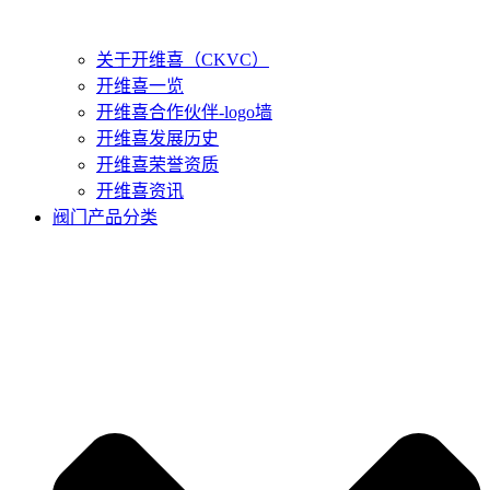
关于开维喜（CKVC）
开维喜一览
开维喜合作伙伴-logo墙
开维喜发展历史
开维喜荣誉资质
开维喜资讯
阀门产品分类