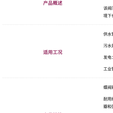
产品概述
该阀
境下
供水
污水
适用工况
发电
工业
蝶阀
耐用结
瓣和