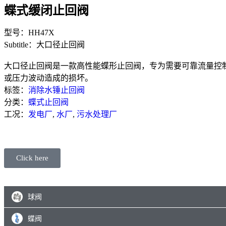
蝶式缓闭止回阀
型号：HH47X
Subtitle：大口径止回阀
大口径止回阀是一款高性能蝶形止回阀，专为需要可靠流量控
或压力波动造成的损坏。
标签：
消除水锤止回阀
分类：
蝶式止回阀
工况：
发电厂
,
水厂
,
污水处理厂
Click here
球阀
蝶阀