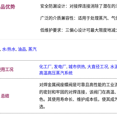
安全防漏设计：对接焊连接消除了潜在的
产品优势
广泛的介质兼容性：适用于处理蒸汽、气
低维护要求：三偏心设计可最大限度地减
,
水/热水
,
油品
,
蒸汽
化工厂
,
发电厂
,
城市供热
,
大直径工况
,
水
使用工况
高温高压蒸汽系统
对焊金属阀座蝶阀是可靠且高性能的工业
的密封和牢固的对焊连接，该阀门在高温
总结
色。其使用寿命长、维护成本低，使其成
选。