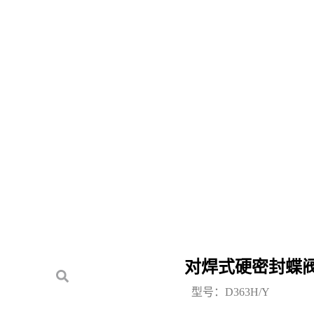
对焊式硬密封蝶
型号：D363H/Y