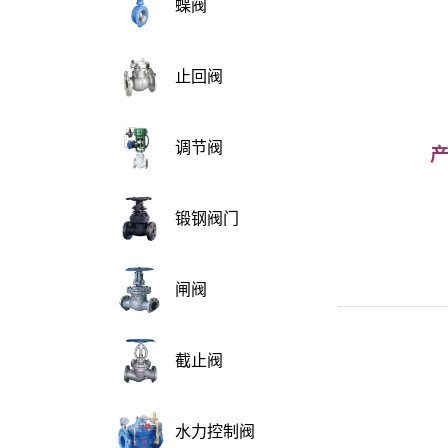
蝶阀
止回阀
调节阀
锻钢阀门
闸阀
截止阀
水力控制阀