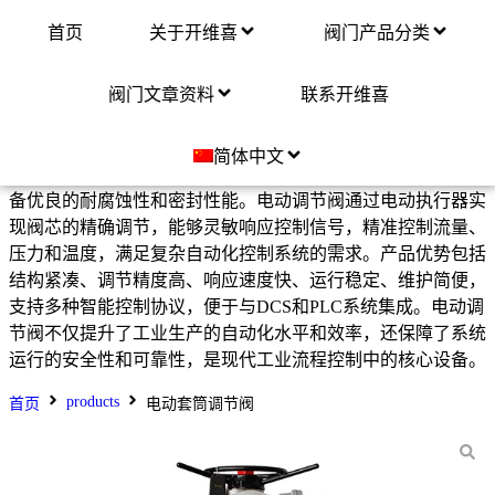
首页
关于开维喜
阀门产品分类
电动套筒调节阀
阀门文章资料
联系开维喜
电动调节阀是一种由电动执行器驱动的高精度自动调节阀，广
泛应用于石油、化工、电力、冶金、制药及环保等多种工业工
简体中文
况。该阀适用于水、蒸汽、气体、油品及多种腐蚀性介质，具
备优良的耐腐蚀性和密封性能。电动调节阀通过电动执行器实
现阀芯的精确调节，能够灵敏响应控制信号，精准控制流量、
压力和温度，满足复杂自动化控制系统的需求。产品优势包括
结构紧凑、调节精度高、响应速度快、运行稳定、维护简便，
支持多种智能控制协议，便于与DCS和PLC系统集成。电动调
节阀不仅提升了工业生产的自动化水平和效率，还保障了系统
运行的安全性和可靠性，是现代工业流程控制中的核心设备。
products
首页
电动套筒调节阀