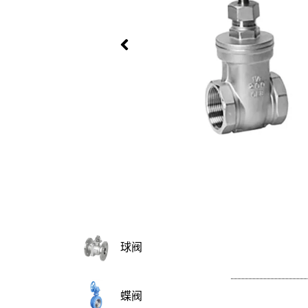
球阀
蝶阀