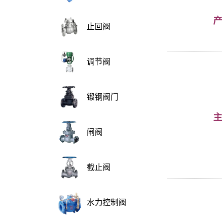
止回阀
调节阀
锻钢阀门
闸阀
截止阀
水力控制阀