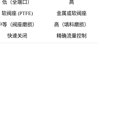
低（全端口）
高
软阀座 (PTFE)
金属或软阀座
中等（阀座磨损）
高（填料磨损）
快速关闭
精确流量控制