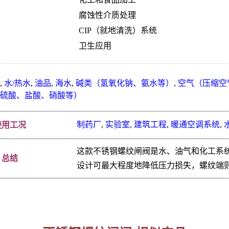
腐蚀性介质处理
CIP（就地清洗）系统
卫生应用
,
水/热水
,
油品
,
海水
,
碱类（氢氧化钠、氨水等）
,
空气（压缩空
硫酸、盐酸、硝酸等）
制药厂
,
实验室
,
建筑工程
,
暖通空调系统
,
使用工况
这款不锈钢螺纹闸阀是水、油气和化工系
总结
设计可最大程度地降低压力损失，螺纹端