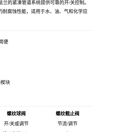
法兰的紧凑管道系统提供可靠的开/关控制。
具有出色的耐腐蚀性能，适用于水、油、气和化学应
装简便
和楔块
螺纹球阀
螺纹截止阀
开/关或调节
节流/调节